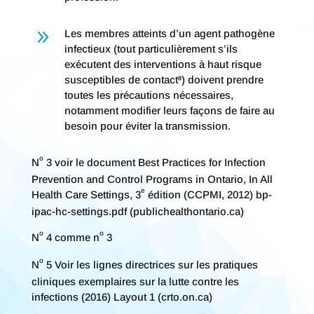
9
Les membres atteints d’un agent pathogène
infectieux (tout particulièrement s’ils
exécutent des interventions à haut risque
susceptibles de contact⁸) doivent prendre
toutes les précautions nécessaires,
notamment modifier leurs façons de faire au
besoin pour éviter la transmission.
o
N
3 voir le document Best Practices for Infection
Prevention and Control Programs in Ontario, In All
e
Health Care Settings, 3
édition (CCPMI, 2012) bp-
ipac-hc-settings.pdf (publichealthontario.ca)
o
o
N
4 comme n
3
o
N
5 Voir les lignes directrices sur les pratiques
cliniques exemplaires sur la lutte contre les
infections (2016) Layout 1 (crto.on.ca)