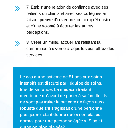
9
7.
Établir une relation de confiance avec ses
patients ou clients et avec ses collègues en
faisant preuve d’ouverture, de compréhension
et d’une volonté à écouter les autres
perceptions.
9
8.
Créer un milieu accueillant reflétant la
communauté diverse à laquelle vous offrez des
services.
Le cas d’une patiente de 81 ans aux soins
intensifs est discuté par l’équipe de soins,
lors de sa ronde. La médecin traitant
mentionne qu’avant de parler à sa famille, ils
ne vont pas traiter la patiente de façon aussi
robuste que s’il s’agissait d’une personne
plus jeune, étant donné que « son état est
normal pour une personne âgée ». S’agit-il
d’une opinion biaisée?