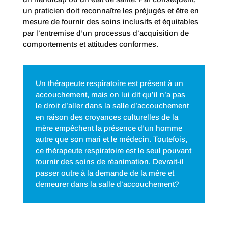
un praticien doit reconnaître les préjugés et être en
mesure de fournir des soins inclusifs et équitables
par l’entremise d’un processus d’acquisition de
comportements et attitudes conformes.
Un thérapeute respiratoire est présent à un
accouchement, mais on lui dit qu’il n’a pas
le droit d’aller dans la salle d’accouchement
en raison des croyances culturelles de la
mère empêchent la présence d’un homme
autre que son mari et le médecin. Toutefois,
ce thérapeute respiratoire est le seul pouvant
fournir des soins de réanimation. Devrait-il
passer outre à la demande de la mère et
demeurer dans la salle d’accouchement?